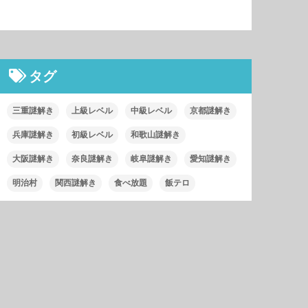
タグ
三重謎解き
上級レベル
中級レベル
京都謎解き
兵庫謎解き
初級レベル
和歌山謎解き
大阪謎解き
奈良謎解き
岐阜謎解き
愛知謎解き
明治村
関西謎解き
食べ放題
飯テロ