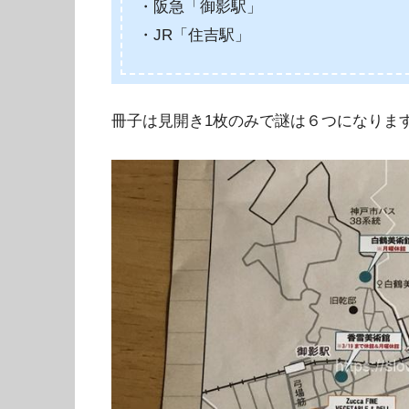
・阪急「御影駅」
・JR「住吉駅」
冊子は見開き1枚のみで謎は６つになりま