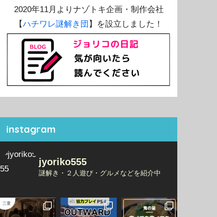
2020年11月よりナゾトキ企画・制作会社
【
ハチワレ謎解き団
】を設立しました！
instagram
jyoriko555
謎解き・２人遊び・グルメなどを紹介中