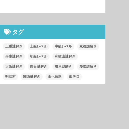
タグ
三重謎解き
上級レベル
中級レベル
京都謎解き
兵庫謎解き
初級レベル
和歌山謎解き
大阪謎解き
奈良謎解き
岐阜謎解き
愛知謎解き
明治村
関西謎解き
食べ放題
飯テロ